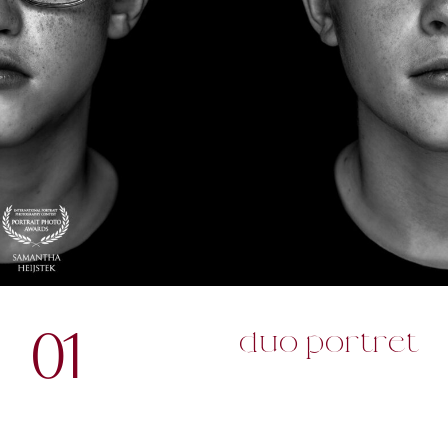
01
duo portret